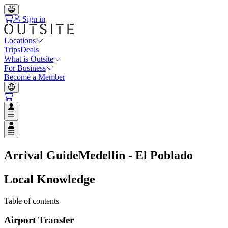
Sign in
Locations
Trips
Deals
What is Outsite
For Business
Become a Member
Open user menu
Open user menu
Arrival Guide
Medellin - El Poblado
Local Knowledge
Table of contents
Airport Transfer