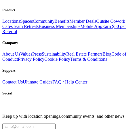
Product
Locations
Spaces
Community
Benefits
Member Deals
Outsite Cowork
Cafes
Team Retreats
Business Memberships
Mobile App
Earn $50 per
Referral
Company
About Us
Values
Press
Sustainability
Real Estate Partners
Blog
Code of
Conduct
Privacy Policy
Cookie Policy
Terms & Conditions
Support
Contact Us
Ultimate Guides
FAQ / Help Center
Social
Keep up with location openings,
community events, and other news.
Email