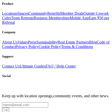
Product
Locations
Spaces
Community
Benefits
Member Deals
Outsite Cowork
Cafes
Team Retreats
Business Memberships
Mobile App
Earn $50 per
Referral
Company
About Us
Values
Press
Sustainability
Real Estate Partners
Blog
Code of
Conduct
Privacy Policy
Cookie Policy
Terms & Conditions
Support
Contact Us
Ultimate Guides
FAQ / Help Center
Social
Keep up with location openings,
community events, and other news.
Email