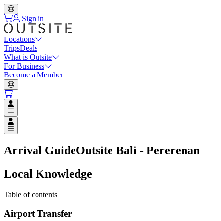
Sign in
Locations
Trips
Deals
What is Outsite
For Business
Become a Member
Open user menu
Open user menu
Arrival Guide
Outsite Bali - Pererenan
Local Knowledge
Table of contents
Airport Transfer