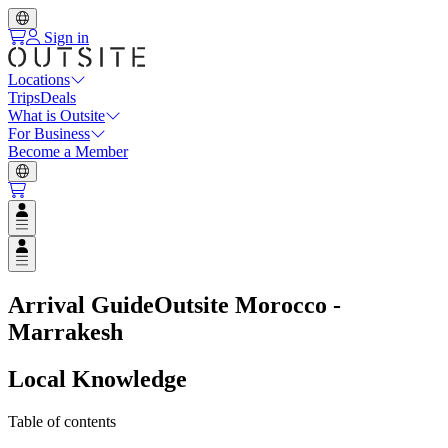
Sign in
Locations
Trips
Deals
What is Outsite
For Business
Become a Member
Open user menu
Open user menu
Arrival Guide
Outsite Morocco -
Marrakesh
Local Knowledge
Table of contents