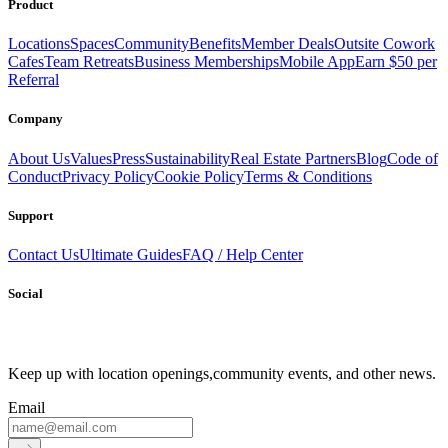
Product
Locations
Spaces
Community
Benefits
Member Deals
Outsite Cowork
Cafes
Team Retreats
Business Memberships
Mobile App
Earn $50 per
Referral
Company
About Us
Values
Press
Sustainability
Real Estate Partners
Blog
Code of
Conduct
Privacy Policy
Cookie Policy
Terms & Conditions
Support
Contact Us
Ultimate Guides
FAQ / Help Center
Social
Keep up with location openings,
community events, and other news.
Email