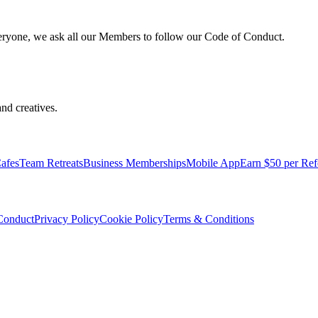
veryone, we ask all our Members to follow our Code of Conduct.
nd creatives.
afes
Team Retreats
Business Memberships
Mobile App
Earn $50 per Ref
Conduct
Privacy Policy
Cookie Policy
Terms & Conditions