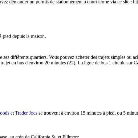
pouvez demander un permis de stationnement à court terme via ce site : h
 à pied depuis la maison.
 de ses différents quartiers. Vous pouvez acheter des trajets simples ou a
ajet en bus d'environ 20 minutes (22). La ligne de bus 1 circule sur Calif
oods
et
Trader Joes
se trouvent à environ 15 minutes à pied, ou 5 minut
se, au coin de California St. et Fillmore.