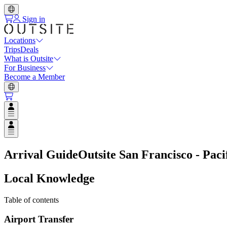
Sign in
Locations
Trips
Deals
What is Outsite
For Business
Become a Member
Open user menu
Open user menu
Arrival Guide
Outsite San Francisco - Paci
Local Knowledge
Table of contents
Airport Transfer