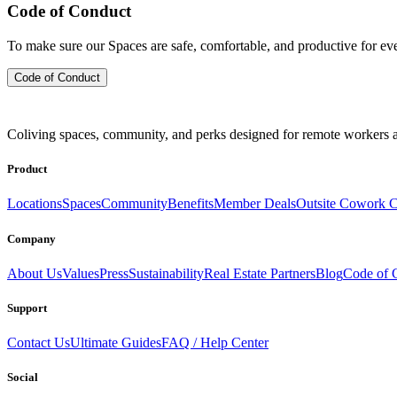
Code of Conduct
To make sure our Spaces are safe, comfortable, and productive for e
Code of Conduct
Coliving spaces, community, and perks designed for remote workers a
Product
Locations
Spaces
Community
Benefits
Member Deals
Outsite Cowork C
Company
About Us
Values
Press
Sustainability
Real Estate Partners
Blog
Code of 
Support
Contact Us
Ultimate Guides
FAQ / Help Center
Social