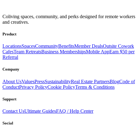
Get access to a global network of work-friendly coliving spaces
Coliving spaces, community, and perks designed for remote workers
equipped with everything you need to be comfortable and
and creatives.
productive.
Book a Stay
Become a Member
Product
Locations
Spaces
Community
Benefits
Member Deals
Outsite Cowork
Cafes
Team Retreats
Business Memberships
Mobile App
Earn $50 per
Referral
Company
About Us
Values
Press
Sustainability
Real Estate Partners
Blog
Code of
Conduct
Privacy Policy
Cookie Policy
Terms & Conditions
Support
Contact Us
Ultimate Guides
FAQ / Help Center
Social