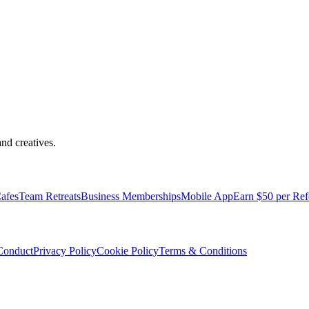
nd creatives.
pped with everything you need to be comfortable and productive.
afes
Team Retreats
Business Memberships
Mobile App
Earn $50 per Ref
Conduct
Privacy Policy
Cookie Policy
Terms & Conditions