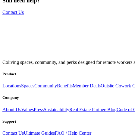
Still need help?
Contact Us
The world is your office.
Join us.
Coliving spaces, community, and perks designed for remote workers a
Get access to a global network of work-friendly coliving spaces equi
Book a Stay
Become a Member
Product
Locations
Spaces
Community
Benefits
Member Deals
Outsite Cowork C
Company
About Us
Values
Press
Sustainability
Real Estate Partners
Blog
Code of 
Support
Contact Us
Ultimate Guides
FAQ / Help Center