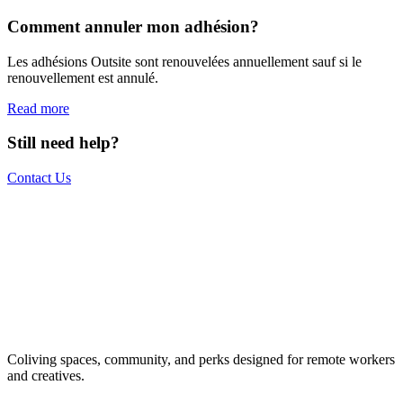
Comment annuler mon adhésion?
Les adhésions Outsite sont renouvelées annuellement sauf si le
renouvellement est annulé.
Read more
Still need help?
Contact Us
The world is your office.
Join us.
Get access to a global network of work-friendly coliving spaces
Coliving spaces, community, and perks designed for remote workers
equipped with everything you need to be comfortable and
and creatives.
productive.
Book a Stay
Become a Member