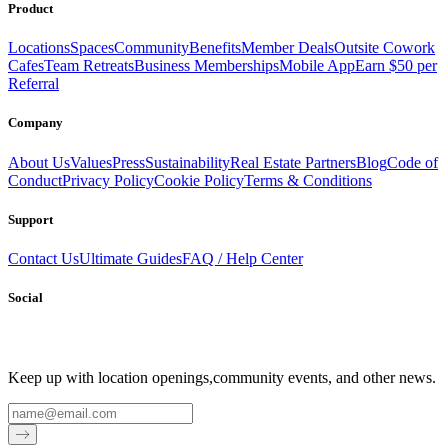
Product
Locations
Spaces
Community
Benefits
Member Deals
Outsite Cowork
Cafes
Team Retreats
Business Memberships
Mobile App
Earn $50 per
Referral
Company
About Us
Values
Press
Sustainability
Real Estate Partners
Blog
Code of
Conduct
Privacy Policy
Cookie Policy
Terms & Conditions
Support
Contact Us
Ultimate Guides
FAQ / Help Center
Social
Keep up with location openings,
community events, and other news.
Email