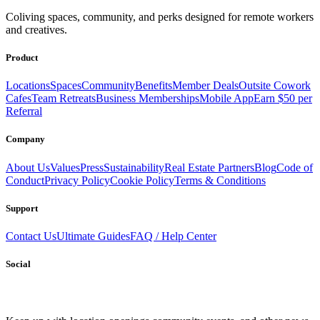
Get access to a global network of work-friendly coliving spaces
Coliving spaces, community, and perks designed for remote workers
equipped with everything you need to be comfortable and
and creatives.
productive.
Book a Stay
Become a Member
Product
Locations
Spaces
Community
Benefits
Member Deals
Outsite Cowork
Cafes
Team Retreats
Business Memberships
Mobile App
Earn $50 per
Referral
Company
About Us
Values
Press
Sustainability
Real Estate Partners
Blog
Code of
Conduct
Privacy Policy
Cookie Policy
Terms & Conditions
Support
Contact Us
Ultimate Guides
FAQ / Help Center
Social