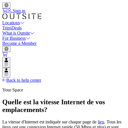
Sign in
Locations
Trips
Deals
What is Outsite
For Business
Become a Member
Open user menu
Open user menu
Back to help center
Your Space
Quelle est la vitesse Internet de vos
emplacements?
La vitesse d'Internet est indiquée sur chaque page de
lieu
. Tous les
lieux ont une connexion Internet rapide (50 Mbps et plus) et sont