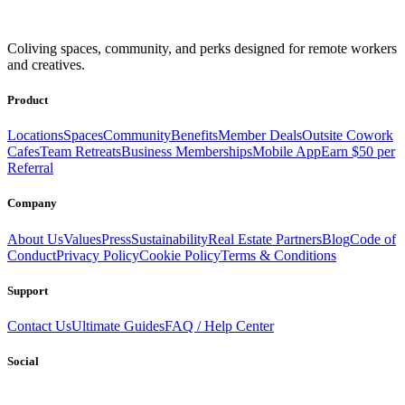
Get access to a global network of work-friendly coliving spaces
Coliving spaces, community, and perks designed for remote workers
equipped with everything you need to be comfortable and
and creatives.
productive.
Book a Stay
Become a Member
Product
Locations
Spaces
Community
Benefits
Member Deals
Outsite Cowork
Cafes
Team Retreats
Business Memberships
Mobile App
Earn $50 per
Referral
Company
About Us
Values
Press
Sustainability
Real Estate Partners
Blog
Code of
Conduct
Privacy Policy
Cookie Policy
Terms & Conditions
Support
Contact Us
Ultimate Guides
FAQ / Help Center
Social