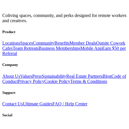
Get access to a global network of work-friendly coliving spaces
Coliving spaces, community, and perks designed for remote workers
equipped with everything you need to be comfortable and
and creatives.
productive.
Book a Stay
Become a Member
Product
Locations
Spaces
Community
Benefits
Member Deals
Outsite Cowork
Cafes
Team Retreats
Business Memberships
Mobile App
Earn $50 per
Referral
Company
About Us
Values
Press
Sustainability
Real Estate Partners
Blog
Code of
Conduct
Privacy Policy
Cookie Policy
Terms & Conditions
Support
Contact Us
Ultimate Guides
FAQ / Help Center
Social