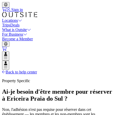
Sign in
Locations
Trips
Deals
What is Outsite
For Business
Become a Member
Open user menu
Open user menu
Back to help center
Property Specific
Ai-je besoin d'être membre pour réserver
à Ericeira Praia do Sul ?
Non, l'adhésion n'est pas requise pour réserver dans cet
établissement — les membres et les non-membres sont les