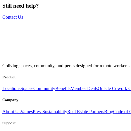
Still need help?
Contact Us
The world is your office.
Join us.
Coliving spaces, community, and perks designed for remote workers a
Get access to a global network of work-friendly coliving spaces equi
Book a Stay
Become a Member
Product
Locations
Spaces
Community
Benefits
Member Deals
Outsite Cowork C
Company
About Us
Values
Press
Sustainability
Real Estate Partners
Blog
Code of 
Support