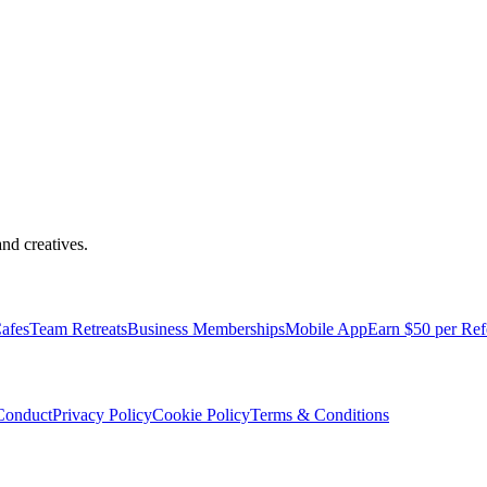
nd creatives.
pped with everything you need to be comfortable and productive.
afes
Team Retreats
Business Memberships
Mobile App
Earn $50 per Ref
Conduct
Privacy Policy
Cookie Policy
Terms & Conditions