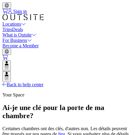
Sign in
Locations
Trips
Deals
What is Outsite
For Business
Become a Member
Open user menu
Open user menu
Back to help center
Your Space
Ai-je une clé pour la porte de ma
chambre?
Certaines chambres ont des clés, d'autres non. Les détails peuvent
être trouvés sur nos pages de
lieu
. Si vous souhaitez plus de détails