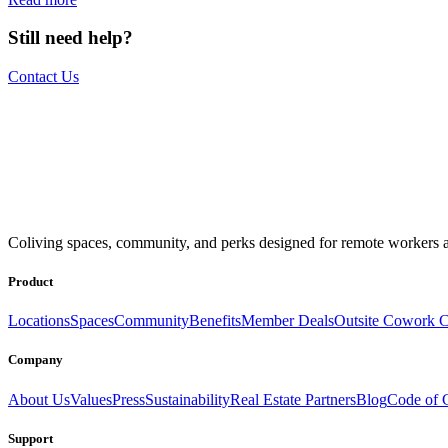
Still need help?
Contact Us
The world is your office.
Join us.
Coliving spaces, community, and perks designed for remote workers a
Get access to a global network of work-friendly coliving spaces equi
Book a Stay
Become a Member
Product
Locations
Spaces
Community
Benefits
Member Deals
Outsite Cowork C
Company
About Us
Values
Press
Sustainability
Real Estate Partners
Blog
Code of 
Support