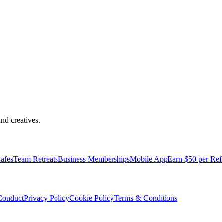
nd creatives.
pped with everything you need to be comfortable and productive.
afes
Team Retreats
Business Memberships
Mobile App
Earn $50 per Ref
Conduct
Privacy Policy
Cookie Policy
Terms & Conditions