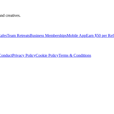
nd creatives.
afes
Team Retreats
Business Memberships
Mobile App
Earn $50 per Ref
Conduct
Privacy Policy
Cookie Policy
Terms & Conditions