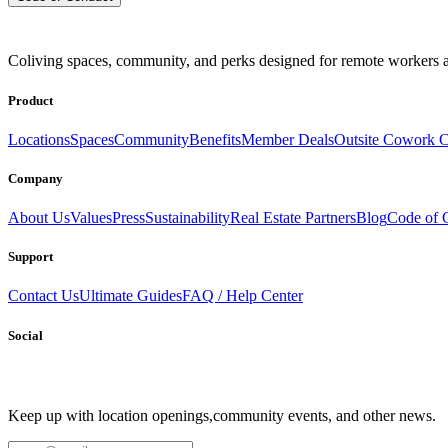
Coliving spaces, community, and perks designed for remote workers a
Product
Locations
Spaces
Community
Benefits
Member Deals
Outsite Cowork C
Company
About Us
Values
Press
Sustainability
Real Estate Partners
Blog
Code of 
Support
Contact Us
Ultimate Guides
FAQ / Help Center
Social
Keep up with location openings,
community events, and other news.