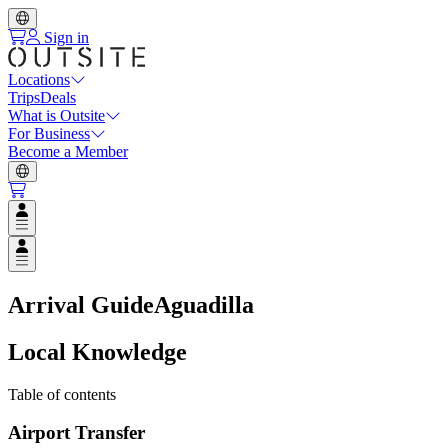
Sign in
Locations
Trips
Deals
What is Outsite
For Business
Become a Member
Open user menu
Open user menu
Arrival Guide
Aguadilla
Local Knowledge
Table of contents
Airport Transfer