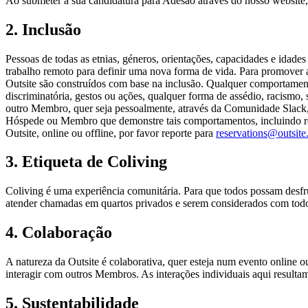
Ao submeter a sua candidatura para Adesão através do nosso website, 
2. Inclusão
Pessoas de todas as etnias, géneros, orientações, capacidades e idade
trabalho remoto para definir uma nova forma de vida. Para promover
Outsite são construídos com base na inclusão. Qualquer comportamento
discriminatória, gestos ou ações, qualquer forma de assédio, racismo, 
outro Membro, quer seja pessoalmente, através da Comunidade Slack, 
Hóspede ou Membro que demonstre tais comportamentos, incluindo r
Outsite, online ou offline, por favor reporte para
reservations@outsite
3. Etiqueta de Coliving
Coliving é uma experiência comunitária. Para que todos possam desfr
atender chamadas em quartos privados e serem considerados com tod
4. Colaboração
A natureza da Outsite é colaborativa, quer esteja num evento online 
interagir com outros Membros. As interações individuais aqui resulta
5. Sustentabilidade