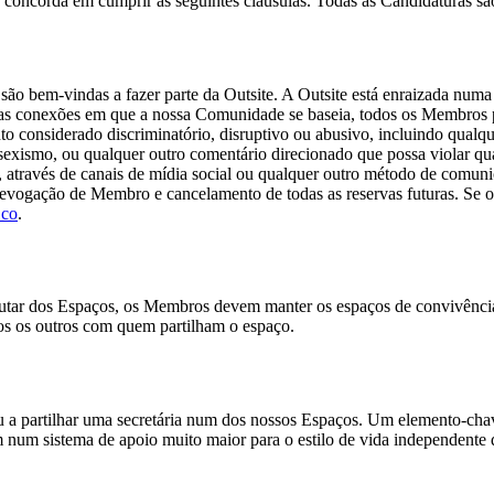
concorda em cumprir as seguintes cláusulas. Todas as Candidaturas são
s são bem-vindas a fazer parte da Outsite. A Outsite está enraizada num
 as conexões em que a nossa Comunidade se baseia, todos os Membros p
 considerado discriminatório, disruptivo ou abusivo, incluindo qualqu
sexismo, ou qualquer outro comentário direcionado que possa violar quai
através de canais de mídia social ou qualquer outro método de comuni
evogação de Membro e cancelamento de todas as reservas futuras. Se
.co
.
utar dos Espaços, os Membros devem manter os espaços de convivência 
os os outros com quem partilham o espaço.
ou a partilhar uma secretária num dos nossos Espaços. Um elemento-cha
m num sistema de apoio muito maior para o estilo de vida independente d