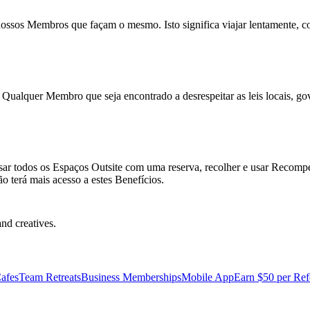
ssos Membros que façam o mesmo. Isto significa viajar lentamente, c
 Qualquer Membro que seja encontrado a desrespeitar as leis locais, go
ar todos os Espaços Outsite com uma reserva, recolher e usar Recompen
o terá mais acesso a estes Benefícios.
nd creatives.
afes
Team Retreats
Business Memberships
Mobile App
Earn $50 per Ref