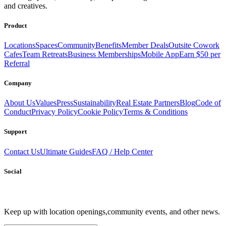
and creatives.
Product
Locations
Spaces
Community
Benefits
Member Deals
Outsite Cowork
Cafes
Team Retreats
Business Memberships
Mobile App
Earn $50 per
Referral
Company
About Us
Values
Press
Sustainability
Real Estate Partners
Blog
Code of
Conduct
Privacy Policy
Cookie Policy
Terms & Conditions
Support
Contact Us
Ultimate Guides
FAQ / Help Center
Social
Keep up with location openings,
community events, and other news.