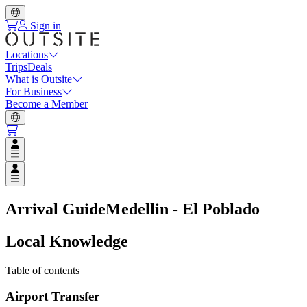
Sign in
Locations
Trips
Deals
What is Outsite
For Business
Become a Member
Open user menu
Open user menu
Arrival Guide
Medellin - El Poblado
Local Knowledge
Table of contents
Airport Transfer