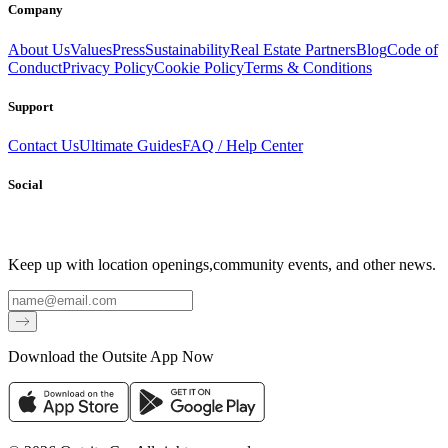
Company
About Us
Values
Press
Sustainability
Real Estate Partners
Blog
Code of
Conduct
Privacy Policy
Cookie Policy
Terms & Conditions
Support
Contact Us
Ultimate Guides
FAQ / Help Center
Social
Keep up with location openings,
community events, and other news.
Email
Download the Outsite App Now