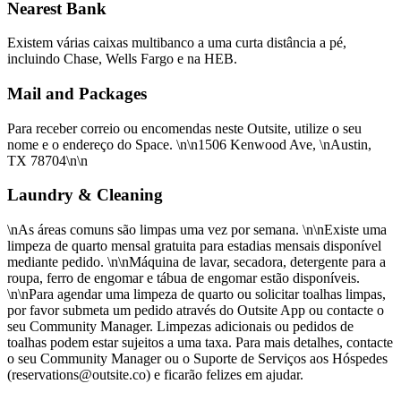
Nearest Bank
Existem várias caixas multibanco a uma curta distância a pé,
incluindo Chase, Wells Fargo e na HEB.
Mail and Packages
Para receber correio ou encomendas neste Outsite, utilize o seu
nome e o endereço do Space. \n\n1506 Kenwood Ave, \nAustin,
TX 78704\n\n‍
Laundry & Cleaning
\nAs áreas comuns são limpas uma vez por semana. \n\nExiste uma
limpeza de quarto mensal gratuita para estadias mensais disponível
mediante pedido. \n\nMáquina de lavar, secadora, detergente para a
roupa, ferro de engomar e tábua de engomar estão disponíveis.
\n\nPara agendar uma limpeza de quarto ou solicitar toalhas limpas,
por favor submeta um pedido através do Outsite App ou contacte o
seu Community Manager. Limpezas adicionais ou pedidos de
toalhas podem estar sujeitos a uma taxa. Para mais detalhes, contacte
o seu Community Manager ou o Suporte de Serviços aos Hóspedes
(reservations@outsite.co) e ficarão felizes em ajudar.