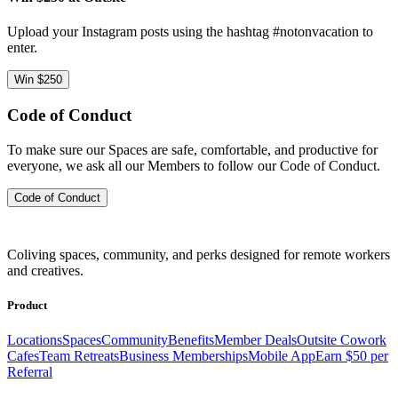
Upload your Instagram posts using the hashtag #notonvacation to
enter.
Win $250
Code of Conduct
To make sure our Spaces are safe, comfortable, and productive for
everyone, we ask all our Members to follow our Code of Conduct.
Code of Conduct
Coliving spaces, community, and perks designed for remote workers
and creatives.
Product
Locations
Spaces
Community
Benefits
Member Deals
Outsite Cowork
Cafes
Team Retreats
Business Memberships
Mobile App
Earn $50 per
Referral