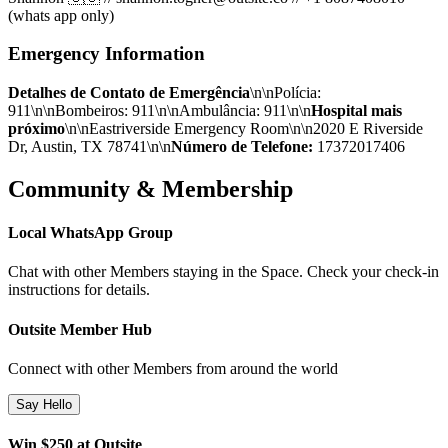
(whats app only)
Emergency Information
Detalhes de Contato de Emergência
\n\nPolícia:
911\n\nBombeiros: 911\n\nAmbulância: 911\n\n
Hospital mais
próximo
\n\nEastriverside Emergency Room\n\n2020 E Riverside
Dr, Austin, TX 78741\n\n
Número de Telefone:
17372017406
Community & Membership
Local WhatsApp Group
Chat with other Members staying in the Space. Check your check-in
instructions for details.
Outsite Member Hub
Connect with other Members from around the world
Say Hello
Win $250 at Outsite