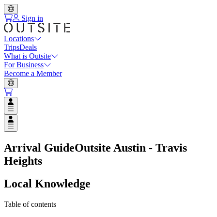
Sign in
Locations
Trips
Deals
What is Outsite
For Business
Become a Member
Open user menu
Open user menu
Arrival Guide
Outsite Austin - Travis
Heights
Local Knowledge
Table of contents