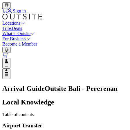
Sign in
Locations
Trips
Deals
What is Outsite
For Business
Become a Member
Open user menu
Open user menu
Arrival Guide
Outsite Bali - Pererenan
Local Knowledge
Table of contents
Airport Transfer