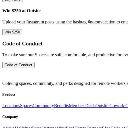
Win $250 at Outsite
Upload your Instagram posts using the hashtag #notonvacation to ente
Win $250
Code of Conduct
To make sure our Spaces are safe, comfortable, and productive for e
Code of Conduct
Coliving spaces, community, and perks designed for remote workers a
Product
Locations
Spaces
Community
Benefits
Member Deals
Outsite Cowork C
Company