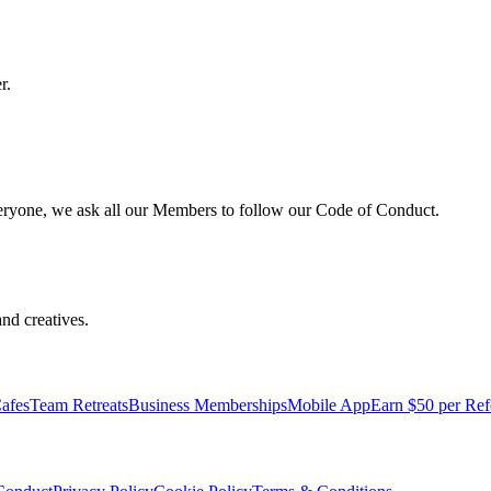
r.
veryone, we ask all our Members to follow our Code of Conduct.
nd creatives.
afes
Team Retreats
Business Memberships
Mobile App
Earn $50 per Ref