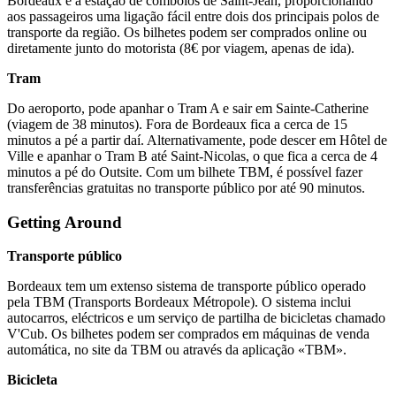
Bordeaux e a estação de comboios de Saint-Jean, proporcionando
aos passageiros uma ligação fácil entre dois dos principais polos de
transporte da região. Os bilhetes podem ser comprados online ou
diretamente junto do motorista (8€ por viagem, apenas de ida).
Tram
Do aeroporto, pode apanhar o Tram A e sair em Sainte-Catherine
(viagem de 38 minutos). Fora de Bordeaux fica a cerca de 15
minutos a pé a partir daí. Alternativamente, pode descer em Hôtel de
Ville e apanhar o Tram B até Saint-Nicolas, o que fica a cerca de 4
minutos a pé do Outsite. Com um bilhete TBM, é possível fazer
transferências gratuitas no transporte público por até 90 minutos.
Getting Around
Transporte público
Bordeaux tem um extenso sistema de transporte público operado
pela TBM (Transports Bordeaux Métropole). O sistema inclui
autocarros, eléctricos e um serviço de partilha de bicicletas chamado
V'Cub. Os bilhetes podem ser comprados em máquinas de venda
automática, no site da TBM ou através da aplicação «TBM».
Bicicleta