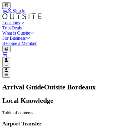
Sign in
Locations
Trips
Deals
What is Outsite
For Business
Become a Member
Open user menu
Open user menu
Arrival Guide
Outsite Bordeaux
Local Knowledge
Table of contents
Airport Transfer