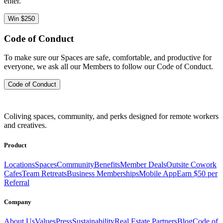
enter.
Win $250
Code of Conduct
To make sure our Spaces are safe, comfortable, and productive for
everyone, we ask all our Members to follow our Code of Conduct.
Code of Conduct
Coliving spaces, community, and perks designed for remote workers
and creatives.
Product
Locations
Spaces
Community
Benefits
Member Deals
Outsite Cowork
Cafes
Team Retreats
Business Memberships
Mobile App
Earn $50 per
Referral
Company
About Us
Values
Press
Sustainability
Real Estate Partners
Blog
Code of