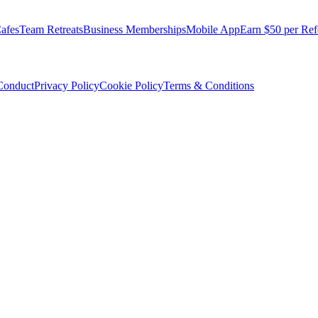
afes
Team Retreats
Business Memberships
Mobile App
Earn $50 per Ref
Conduct
Privacy Policy
Cookie Policy
Terms & Conditions