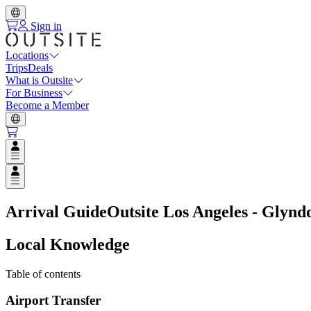
Sign in
Locations
Trips
Deals
What is Outsite
For Business
Become a Member
Open user menu
Open user menu
Arrival Guide
Outsite Los Angeles - Glynd
Local Knowledge
Table of contents
Airport Transfer