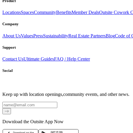
Product
Locations
Spaces
Community
Benefits
Member Deals
Outsite Cowork C
Company
About Us
Values
Press
Sustainability
Real Estate Partners
Blog
Code of 
Support
Contact Us
Ultimate Guides
FAQ / Help Center
Social
Keep up with location openings,
community events, and other news.
Email
Download the Outsite App Now