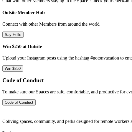
Chat with other Members staying in the Space. Check your check-in ins
Outsite Member Hub
Connect with other Members from around the world
Say Hello
Win $250 at Outsite
Upload your Instagram posts using the hashtag #notonvacation to ente
Win $250
Code of Conduct
To make sure our Spaces are safe, comfortable, and productive for e
Code of Conduct
Coliving spaces, community, and perks designed for remote workers a