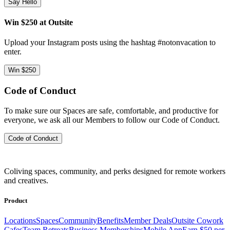
Say Hello
Win $250 at Outsite
Upload your Instagram posts using the hashtag #notonvacation to
enter.
Win $250
Code of Conduct
To make sure our Spaces are safe, comfortable, and productive for
everyone, we ask all our Members to follow our Code of Conduct.
Code of Conduct
Coliving spaces, community, and perks designed for remote workers
and creatives.
Product
Locations
Spaces
Community
Benefits
Member Deals
Outsite Cowork
Cafes
Team Retreats
Business Memberships
Mobile App
Earn $50 per