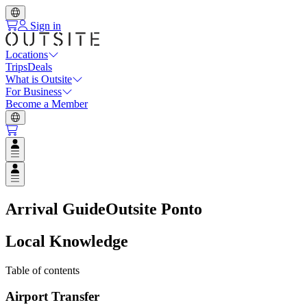
Sign in
Locations
Trips
Deals
What is Outsite
For Business
Become a Member
Open user menu
Open user menu
Arrival Guide
Outsite Ponto
Local Knowledge
Table of contents
Airport Transfer