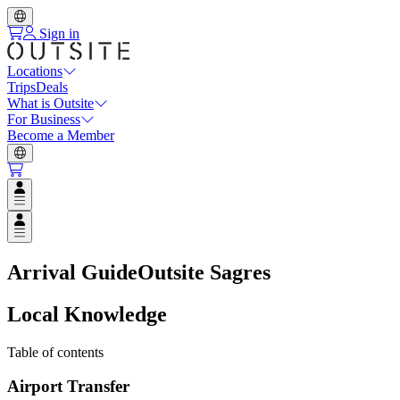
Sign in
Locations
Trips
Deals
What is Outsite
For Business
Become a Member
Open user menu
Open user menu
Arrival Guide
Outsite Sagres
Local Knowledge
Table of contents
Airport Transfer