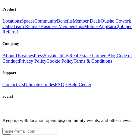
Product
Locations
Spaces
Community
Benefits
Member Deals
Outsite Cowork
Cafes
Team Retreats
Business Memberships
Mobile App
Earn $50 per
Referral
Company
About Us
Values
Press
Sustainability
Real Estate Partners
Blog
Code of
Conduct
Privacy Policy
Cookie Policy
Terms & Conditions
Support
Contact Us
Ultimate Guides
FAQ / Help Center
Social
Keep up with location openings,
community events, and other news.
Email