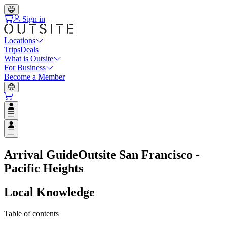
Sign in
Locations
Trips
Deals
What is Outsite
For Business
Become a Member
Open user menu
Open user menu
Arrival Guide
Outsite San Francisco -
Pacific Heights
Local Knowledge
Table of contents