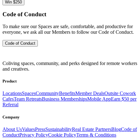
Win $250
Code of Conduct
To make sure our Spaces are safe, comfortable, and productive for
everyone, we ask all our Members to follow our Code of Conduct.
Code of Conduct
Coliving spaces, community, and perks designed for remote workers
and creatives.
Product
Locations
Spaces
Community
Benefits
Member Deals
Outsite Cowork
Cafes
Team Retreats
Business Memberships
Mobile App
Earn $50 per
Referral
Company
About Us
Values
Press
Sustainability
Real Estate Partners
Blog
Code of
Conduct
Privacy Policy
Cookie Policy
Terms & Conditions