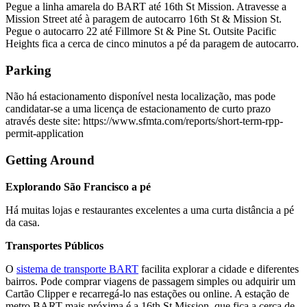
Pegue a linha amarela do BART até 16th St Mission. Atravesse a
Mission Street até à paragem de autocarro 16th St & Mission St.
Pegue o autocarro 22 até Fillmore St & Pine St. Outsite Pacific
Heights fica a cerca de cinco minutos a pé da paragem de autocarro.
Parking
Não há estacionamento disponível nesta localização, mas pode
candidatar-se a uma licença de estacionamento de curto prazo
através deste site: https://www.sfmta.com/reports/short-term-rpp-
permit-application
Getting Around
Explorando São Francisco a pé
Há muitas lojas e restaurantes excelentes a uma curta distância a pé
da casa.
Transportes Públicos
O
sistema de transporte BART
facilita explorar a cidade e diferentes
bairros. Pode comprar viagens de passagem simples ou adquirir um
Cartão Clipper e recarregá-lo nas estações ou online. A estação de
metro BART mais próxima é a 16th St Mission, que fica a cerca de