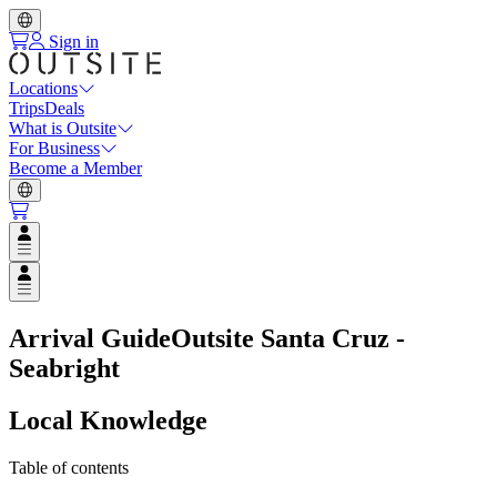
Sign in
Locations
Trips
Deals
What is Outsite
For Business
Become a Member
Open user menu
Open user menu
Arrival Guide
Outsite Santa Cruz -
Seabright
Local Knowledge
Table of contents