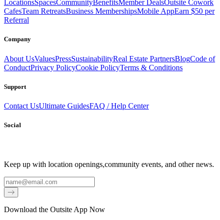
Locations
Spaces
Community
Benefits
Member Deals
Outsite Cowork
Cafes
Team Retreats
Business Memberships
Mobile App
Earn $50 per
Referral
Company
About Us
Values
Press
Sustainability
Real Estate Partners
Blog
Code of
Conduct
Privacy Policy
Cookie Policy
Terms & Conditions
Support
Contact Us
Ultimate Guides
FAQ / Help Center
Social
Keep up with location openings,
community events, and other news.
Email
Download the Outsite App Now