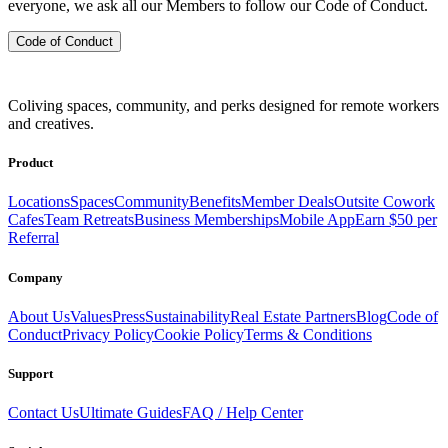
everyone, we ask all our Members to follow our Code of Conduct.
Code of Conduct
Coliving spaces, community, and perks designed for remote workers
and creatives.
Product
Locations
Spaces
Community
Benefits
Member Deals
Outsite Cowork
Cafes
Team Retreats
Business Memberships
Mobile App
Earn $50 per
Referral
Company
About Us
Values
Press
Sustainability
Real Estate Partners
Blog
Code of
Conduct
Privacy Policy
Cookie Policy
Terms & Conditions
Support
Contact Us
Ultimate Guides
FAQ / Help Center