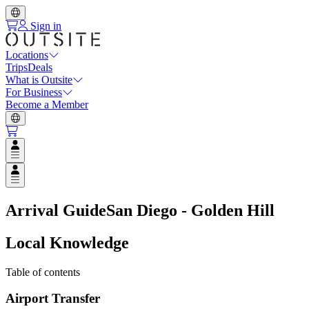
Sign in
Locations
Trips
Deals
What is Outsite
For Business
Become a Member
Open user menu
Open user menu
Arrival Guide
San Diego - Golden Hill
Local Knowledge
Table of contents
Airport Transfer