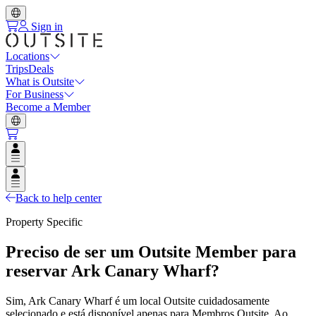
Sign in
Locations
Trips
Deals
What is Outsite
For Business
Become a Member
Open user menu
Open user menu
Back to help center
Property Specific
Preciso de ser um Outsite Member para
reservar Ark Canary Wharf?
Sim, Ark Canary Wharf é um local Outsite cuidadosamente
selecionado e está disponível apenas para Membros Outsite. Ao