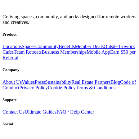
Get access to a global network of work-friendly coliving spaces
Coliving spaces, community, and perks designed for remote workers
equipped with everything you need to be comfortable and
and creatives.
productive.
Book a Stay
Become a Member
Product
Locations
Spaces
Community
Benefits
Member Deals
Outsite Cowork
Cafes
Team Retreats
Business Memberships
Mobile App
Earn $50 per
Referral
Company
About Us
Values
Press
Sustainability
Real Estate Partners
Blog
Code of
Conduct
Privacy Policy
Cookie Policy
Terms & Conditions
Support
Contact Us
Ultimate Guides
FAQ / Help Center
Social