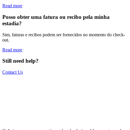
Read more
Posso obter uma fatura ou recibo pela minha
estadia?
Sim, faturas e recibos podem ser fornecidos no momento do check-
out.
Read more
Still need help?
Contact Us
The world is your office.
Join us.
Get access to a global network of work-friendly coliving spaces