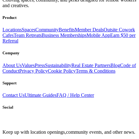
equipped with everything you need to be comfortable and
and creatives.
productive.
Book a Stay
Become a Member
Product
Locations
Spaces
Community
Benefits
Member Deals
Outsite Cowork
Cafes
Team Retreats
Business Memberships
Mobile App
Earn $50 per
Referral
Company
About Us
Values
Press
Sustainability
Real Estate Partners
Blog
Code of
Conduct
Privacy Policy
Cookie Policy
Terms & Conditions
Support
Contact Us
Ultimate Guides
FAQ / Help Center
Social
Keep up with location openings,
community events, and other news.