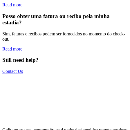
Read more
Posso obter uma fatura ou recibo pela minha
estadia?
Sim, faturas e recibos podem ser fornecidos no momento do check-
out.
Read more
Still need help?
Contact Us
The world is your office.
Join us.
Get access to a global network of work-friendly coliving spaces
Coliving spaces, community, and perks designed for remote workers