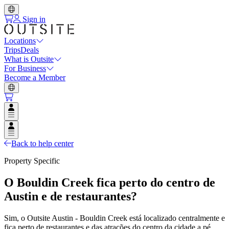
Sign in
Locations
Trips
Deals
What is Outsite
For Business
Become a Member
Open user menu
Open user menu
Back to help center
Property Specific
O Bouldin Creek fica perto do centro de
Austin e de restaurantes?
Sim, o Outsite Austin - Bouldin Creek está localizado centralmente e
fica perto de restaurantes e das atrações do centro da cidade a pé.