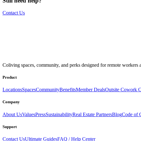
Still need help?
Contact Us
The world is your office.
Join us.
Coliving spaces, community, and perks designed for remote workers a
Get access to a global network of work-friendly coliving spaces equi
Book a Stay
Become a Member
Product
Locations
Spaces
Community
Benefits
Member Deals
Outsite Cowork C
Company
About Us
Values
Press
Sustainability
Real Estate Partners
Blog
Code of 
Support
Contact Us
Ultimate Guides
FAQ / Help Center