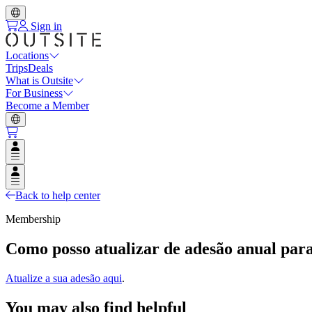
Sign in
Locations
Trips
Deals
What is Outsite
For Business
Become a Member
Open user menu
Open user menu
Back to help center
Membership
Como posso atualizar de adesão anual para 
Atualize a sua adesão aqui
.
You may also find helpful