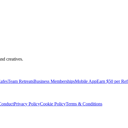
nd creatives.
pped with everything you need to be comfortable and productive.
afes
Team Retreats
Business Memberships
Mobile App
Earn $50 per Ref
Conduct
Privacy Policy
Cookie Policy
Terms & Conditions