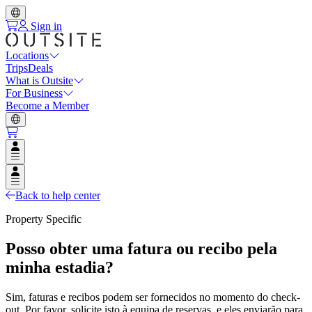
Sign in
Locations
Trips
Deals
What is Outsite
For Business
Become a Member
Open user menu
Open user menu
Back to help center
Property Specific
Posso obter uma fatura ou recibo pela
minha estadia?
Sim, faturas e recibos podem ser fornecidos no momento do check-
out. Por favor, solicite isto à equipa de reservas, e eles enviarão para