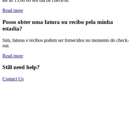
até às 13:00 no seu dia de check-in.
Read more
Posso obter uma fatura ou recibo pela minha
estadia?
Sim, faturas e recibos podem ser fornecidos no momento do check-
out.
Read more
Still need help?
Contact Us
The world is your office.
Join us.