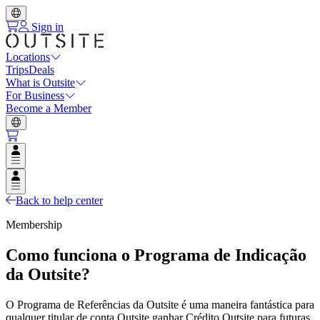
Sign in
Locations
Trips
Deals
What is Outsite
For Business
Become a Member
Open user menu
Open user menu
Back to help center
Membership
Como funciona o Programa de Indicação
da Outsite?
O Programa de Referências da Outsite é uma maneira fantástica para
qualquer titular de conta Outsite ganhar Crédito Outsite para futuras