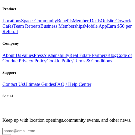
Book a Stay
Become a Member
Product
Locations
Spaces
Community
Benefits
Member Deals
Outsite Cowork
Cafes
Team Retreats
Business Memberships
Mobile App
Earn $50 per
Referral
Company
About Us
Values
Press
Sustainability
Real Estate Partners
Blog
Code of
Conduct
Privacy Policy
Cookie Policy
Terms & Conditions
Support
Contact Us
Ultimate Guides
FAQ / Help Center
Social
Keep up with location openings,
community events, and other news.
Email