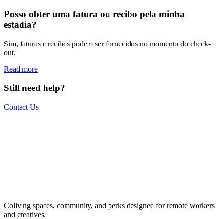
Posso obter uma fatura ou recibo pela minha
estadia?
Sim, faturas e recibos podem ser fornecidos no momento do check-
out.
Read more
Still need help?
Contact Us
The world is your office.
Join us.
Get access to a global network of work-friendly coliving spaces
Coliving spaces, community, and perks designed for remote workers
equipped with everything you need to be comfortable and
and creatives.
productive.