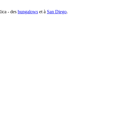
Rica - des
bungalows
et à
San Diego
.