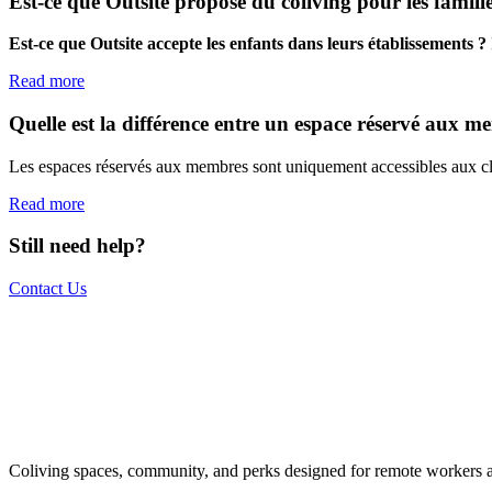
Est-ce que Outsite propose du coliving pour les famill
Est-ce que Outsite accepte les enfants dans leurs établissements ?
Read more
Quelle est la différence entre un espace réservé aux
Les espaces réservés aux membres sont uniquement accessibles aux clie
Read more
Still need help?
Contact Us
The world is your office.
Join us.
Coliving spaces, community, and perks designed for remote workers a
Get access to a global network of work-friendly coliving spaces equi