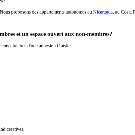
es?
Nous proposons des appartements autonomes au
Nicaragua
, au Costa 
 membres et un espace ouvert aux non-membres?
nts titulaires d'une adhésion Outsite.
nd creatives.
pped with everything you need to be comfortable and productive.