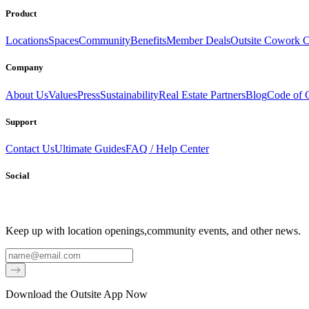
Book a Stay
Become a Member
Product
Locations
Spaces
Community
Benefits
Member Deals
Outsite Cowork C
Company
About Us
Values
Press
Sustainability
Real Estate Partners
Blog
Code of 
Support
Contact Us
Ultimate Guides
FAQ / Help Center
Social
Keep up with location openings,
community events, and other news.
Email
Download the Outsite App Now