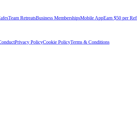
afes
Team Retreats
Business Memberships
Mobile App
Earn $50 per Ref
Conduct
Privacy Policy
Cookie Policy
Terms & Conditions