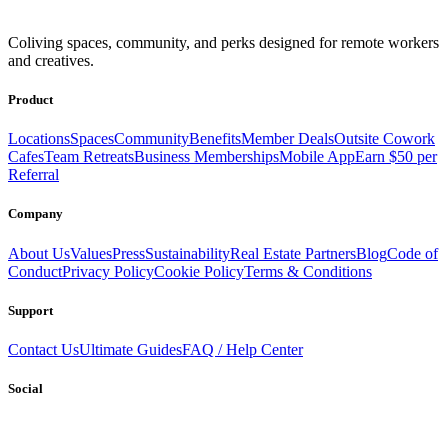
Get access to a global network of work-friendly coliving spaces
Coliving spaces, community, and perks designed for remote workers
equipped with everything you need to be comfortable and
and creatives.
productive.
Book a Stay
Become a Member
Product
Locations
Spaces
Community
Benefits
Member Deals
Outsite Cowork
Cafes
Team Retreats
Business Memberships
Mobile App
Earn $50 per
Referral
Company
About Us
Values
Press
Sustainability
Real Estate Partners
Blog
Code of
Conduct
Privacy Policy
Cookie Policy
Terms & Conditions
Support
Contact Us
Ultimate Guides
FAQ / Help Center
Social