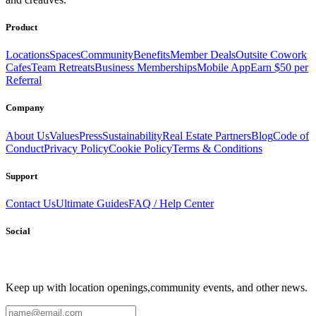
productive.
Book a Stay
Become a Member
Product
Locations
Spaces
Community
Benefits
Member Deals
Outsite Cowork
Cafes
Team Retreats
Business Memberships
Mobile App
Earn $50 per
Referral
Company
About Us
Values
Press
Sustainability
Real Estate Partners
Blog
Code of
Conduct
Privacy Policy
Cookie Policy
Terms & Conditions
Support
Contact Us
Ultimate Guides
FAQ / Help Center
Social
Keep up with location openings,
community events, and other news.
Email