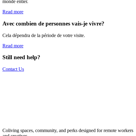
monde entier.
Read more
Avec combien de personnes vais-je vivre?
Cela dépendra de la période de votre visite.
Read more
Still need help?
Contact Us
The world is your office.
Join us.
Get access to a global network of work-friendly coliving spaces
Coliving spaces, community, and perks designed for remote workers
equipped with everything you need to be comfortable and
and creatives.