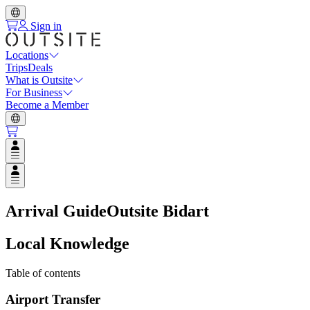
Sign in
Locations
Trips
Deals
What is Outsite
For Business
Become a Member
Open user menu
Open user menu
Arrival Guide
Outsite Bidart
Local Knowledge
Table of contents
Airport Transfer