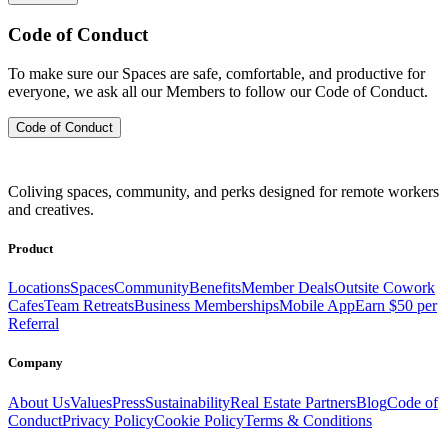
Code of Conduct
To make sure our Spaces are safe, comfortable, and productive for
everyone, we ask all our Members to follow our Code of Conduct.
Code of Conduct
Coliving spaces, community, and perks designed for remote workers
and creatives.
Product
Locations
Spaces
Community
Benefits
Member Deals
Outsite Cowork
Cafes
Team Retreats
Business Memberships
Mobile App
Earn $50 per
Referral
Company
About Us
Values
Press
Sustainability
Real Estate Partners
Blog
Code of
Conduct
Privacy Policy
Cookie Policy
Terms & Conditions