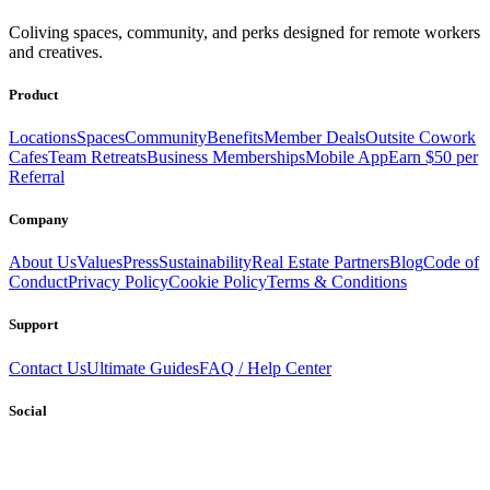
Coliving spaces, community, and perks designed for remote workers
and creatives.
Product
Locations
Spaces
Community
Benefits
Member Deals
Outsite Cowork
Cafes
Team Retreats
Business Memberships
Mobile App
Earn $50 per
Referral
Company
About Us
Values
Press
Sustainability
Real Estate Partners
Blog
Code of
Conduct
Privacy Policy
Cookie Policy
Terms & Conditions
Support
Contact Us
Ultimate Guides
FAQ / Help Center
Social