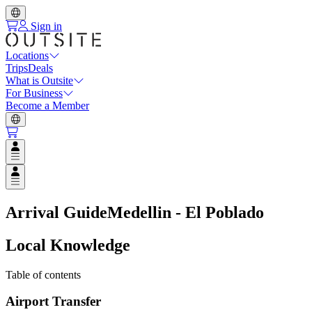
Sign in
Locations
Trips
Deals
What is Outsite
For Business
Become a Member
Open user menu
Open user menu
Arrival Guide
Medellin - El Poblado
Local Knowledge
Table of contents
Airport Transfer