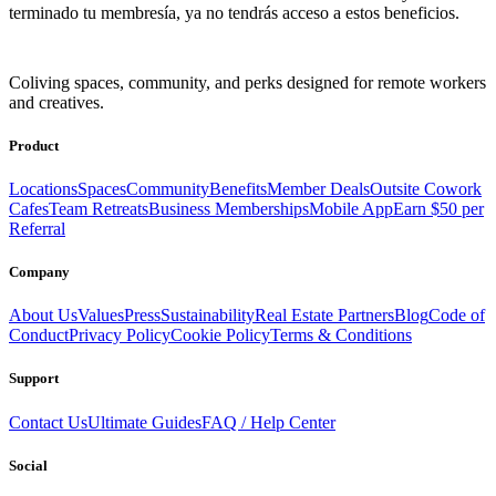
terminado tu membresía, ya no tendrás acceso a estos beneficios.
Coliving spaces, community, and perks designed for remote workers
and creatives.
Product
Locations
Spaces
Community
Benefits
Member Deals
Outsite Cowork
Cafes
Team Retreats
Business Memberships
Mobile App
Earn $50 per
Referral
Company
About Us
Values
Press
Sustainability
Real Estate Partners
Blog
Code of
Conduct
Privacy Policy
Cookie Policy
Terms & Conditions
Support
Contact Us
Ultimate Guides
FAQ / Help Center
Social