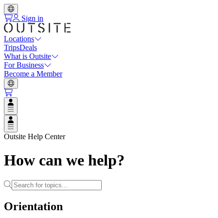
Sign in
Locations
Trips
Deals
What is Outsite
For Business
Become a Member
Open user menu
Open user menu
Outsite Help Center
How can we help?
Orientation