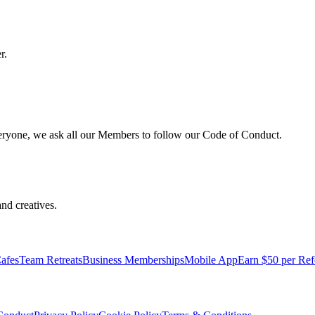
r.
veryone, we ask all our Members to follow our Code of Conduct.
nd creatives.
afes
Team Retreats
Business Memberships
Mobile App
Earn $50 per Ref