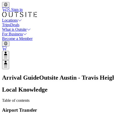
Sign in
Locations
Trips
Deals
What is Outsite
For Business
Become a Member
Open user menu
Open user menu
Arrival Guide
Outsite Austin - Travis Heig
Local Knowledge
Table of contents
Airport Transfer