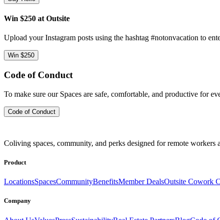
Win $250 at Outsite
Upload your Instagram posts using the hashtag #notonvacation to ente
Win $250
Code of Conduct
To make sure our Spaces are safe, comfortable, and productive for e
Code of Conduct
Coliving spaces, community, and perks designed for remote workers a
Product
Locations
Spaces
Community
Benefits
Member Deals
Outsite Cowork C
Company