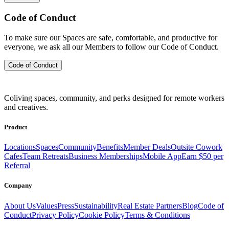
Code of Conduct
To make sure our Spaces are safe, comfortable, and productive for
everyone, we ask all our Members to follow our Code of Conduct.
Code of Conduct
Coliving spaces, community, and perks designed for remote workers
and creatives.
Product
Locations
Spaces
Community
Benefits
Member Deals
Outsite Cowork
Cafes
Team Retreats
Business Memberships
Mobile App
Earn $50 per
Referral
Company
About Us
Values
Press
Sustainability
Real Estate Partners
Blog
Code of
Conduct
Privacy Policy
Cookie Policy
Terms & Conditions