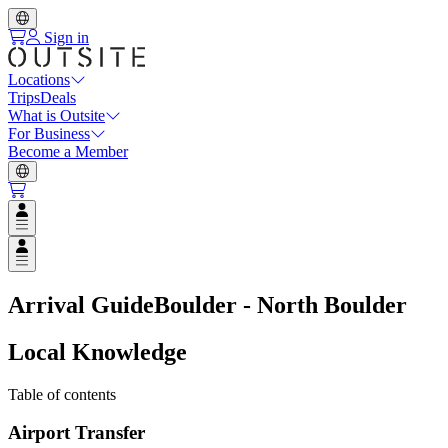
Sign in
Locations
Trips
Deals
What is Outsite
For Business
Become a Member
Open user menu
Open user menu
Arrival Guide
Boulder - North Boulder
Local Knowledge
Table of contents
Airport Transfer