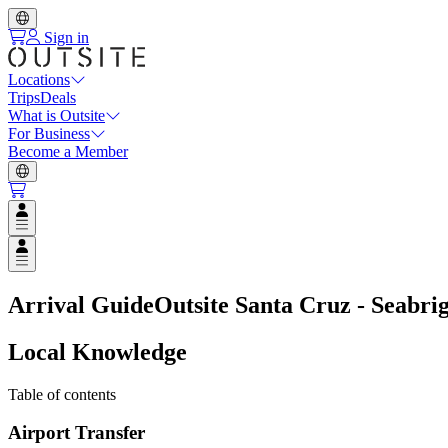
Sign in
Locations
Trips
Deals
What is Outsite
For Business
Become a Member
Open user menu
Open user menu
Arrival Guide
Outsite Santa Cruz - Seabri
Local Knowledge
Table of contents
Airport Transfer