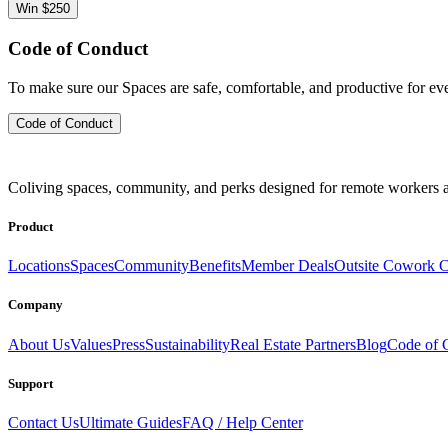
Win $250
Code of Conduct
To make sure our Spaces are safe, comfortable, and productive for e
Code of Conduct
Coliving spaces, community, and perks designed for remote workers a
Product
Locations
Spaces
Community
Benefits
Member Deals
Outsite Cowork C
Company
About Us
Values
Press
Sustainability
Real Estate Partners
Blog
Code of 
Support
Contact Us
Ultimate Guides
FAQ / Help Center