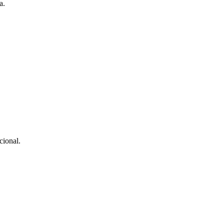
a.
cional.