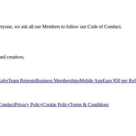
veryone, we ask all our Members to follow our Code of Conduct.
nd creatives.
afes
Team Retreats
Business Memberships
Mobile App
Earn $50 per Ref
Conduct
Privacy Policy
Cookie Policy
Terms & Conditions