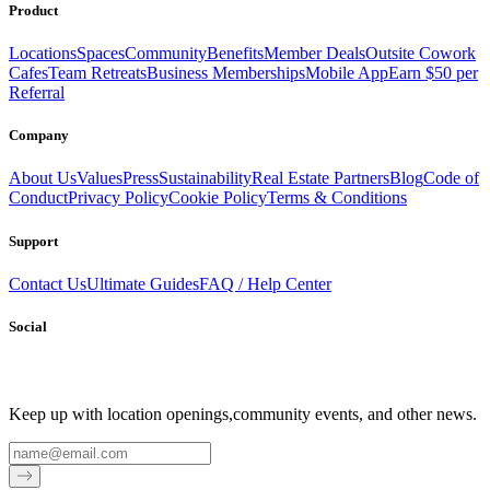
Product
Locations
Spaces
Community
Benefits
Member Deals
Outsite Cowork
Cafes
Team Retreats
Business Memberships
Mobile App
Earn $50 per
Referral
Company
About Us
Values
Press
Sustainability
Real Estate Partners
Blog
Code of
Conduct
Privacy Policy
Cookie Policy
Terms & Conditions
Support
Contact Us
Ultimate Guides
FAQ / Help Center
Social
Keep up with location openings,
community events, and other news.
Email