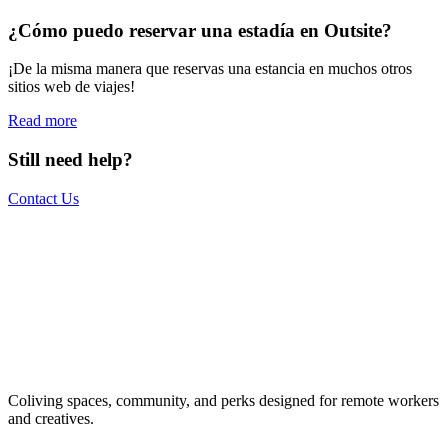
¿Cómo puedo reservar una estadía en Outsite?
¡De la misma manera que reservas una estancia en muchos otros
sitios web de viajes!
Read more
Still need help?
Contact Us
The world is your office.
Join us.
Get access to a global network of work-friendly coliving spaces
Coliving spaces, community, and perks designed for remote workers
equipped with everything you need to be comfortable and
and creatives.
productive.
Book a Stay
Become a Member