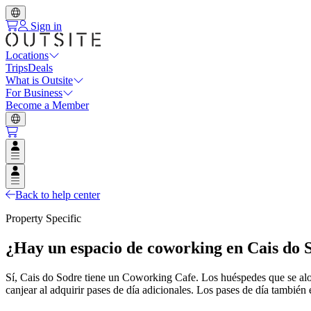
Sign in
Locations
Trips
Deals
What is Outsite
For Business
Become a Member
Open user menu
Open user menu
Back to help center
Property Specific
¿Hay un espacio de coworking en Cais do 
Sí, Cais do Sodre tiene un Coworking Cafe. Los huéspedes que se alo
canjear al adquirir pases de día adicionales. Los pases de día tambié