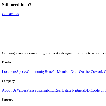
Still need help?
Contact Us
The world is your office.
Join us.
Coliving spaces, community, and perks designed for remote workers a
Get access to a global network of work-friendly coliving spaces equi
Book a Stay
Become a Member
Product
Locations
Spaces
Community
Benefits
Member Deals
Outsite Cowork C
Company
About Us
Values
Press
Sustainability
Real Estate Partners
Blog
Code of 
Support