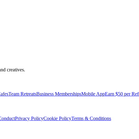
nd creatives.
pped with everything you need to be comfortable and productive.
afes
Team Retreats
Business Memberships
Mobile App
Earn $50 per Ref
Conduct
Privacy Policy
Cookie Policy
Terms & Conditions