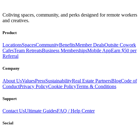
Get access to a global network of work-friendly coliving spaces
Coliving spaces, community, and perks designed for remote workers
equipped with everything you need to be comfortable and
and creatives.
productive.
Book a Stay
Become a Member
Product
Locations
Spaces
Community
Benefits
Member Deals
Outsite Cowork
Cafes
Team Retreats
Business Memberships
Mobile App
Earn $50 per
Referral
Company
About Us
Values
Press
Sustainability
Real Estate Partners
Blog
Code of
Conduct
Privacy Policy
Cookie Policy
Terms & Conditions
Support
Contact Us
Ultimate Guides
FAQ / Help Center
Social