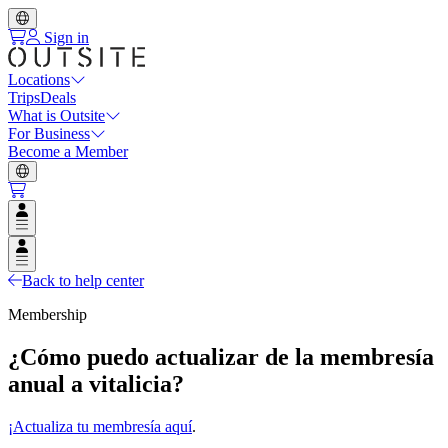
Sign in
Locations
Trips
Deals
What is Outsite
For Business
Become a Member
Open user menu
Open user menu
Back to help center
Membership
¿Cómo puedo actualizar de la membresía
anual a vitalicia?
¡Actualiza tu membresía aquí
.