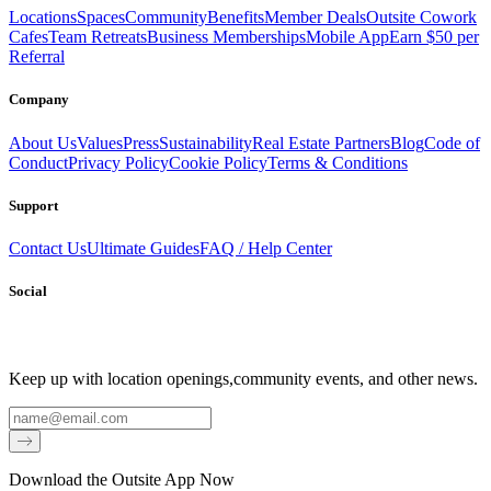
Locations
Spaces
Community
Benefits
Member Deals
Outsite Cowork
Cafes
Team Retreats
Business Memberships
Mobile App
Earn $50 per
Referral
Company
About Us
Values
Press
Sustainability
Real Estate Partners
Blog
Code of
Conduct
Privacy Policy
Cookie Policy
Terms & Conditions
Support
Contact Us
Ultimate Guides
FAQ / Help Center
Social
Keep up with location openings,
community events, and other news.
Email
Download the Outsite App Now