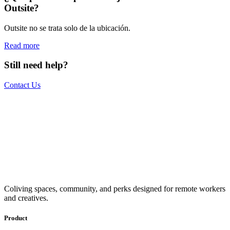
Outsite?
Outsite no se trata solo de la ubicación.
Read more
Still need help?
Contact Us
The world is your office.
Join us.
Get access to a global network of work-friendly coliving spaces
Coliving spaces, community, and perks designed for remote workers
equipped with everything you need to be comfortable and
and creatives.
productive.
Book a Stay
Become a Member
Product