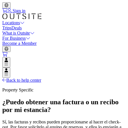
Sign in
Locations
Trips
Deals
What is Outsite
For Business
Become a Member
Open user menu
Open user menu
Back to help center
Property Specific
¿Puedo obtener una factura o un recibo
por mi estancia?
Sí, las facturas y recibos pueden proporcionarse al hacer el check-
out. Por favor solicítelo al equipo de reservas, y ellos lo enviarán a