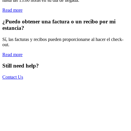
hasta las 13:00 horas en su día de llegada.
Read more
¿Puedo obtener una factura o un recibo por mi
estancia?
Sí, las facturas y recibos pueden proporcionarse al hacer el check-
out.
Read more
Still need help?
Contact Us
The world is your office.
Join us.