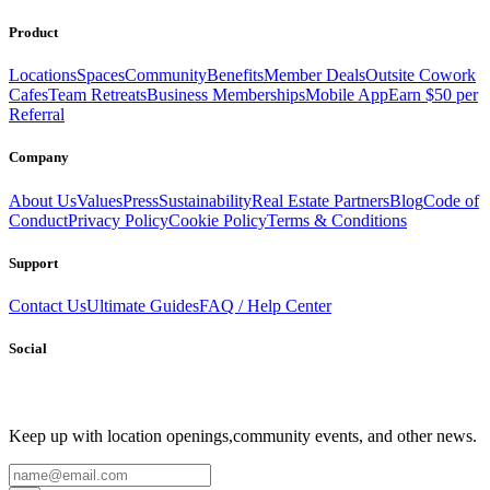
Book a Stay
Become a Member
Product
Locations
Spaces
Community
Benefits
Member Deals
Outsite Cowork
Cafes
Team Retreats
Business Memberships
Mobile App
Earn $50 per
Referral
Company
About Us
Values
Press
Sustainability
Real Estate Partners
Blog
Code of
Conduct
Privacy Policy
Cookie Policy
Terms & Conditions
Support
Contact Us
Ultimate Guides
FAQ / Help Center
Social
Keep up with location openings,
community events, and other news.
Email