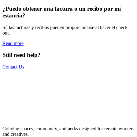
¿Puedo obtener una factura o un recibo por mi
estancia?
Sí, las facturas y recibos pueden proporcionarse al hacer el check-
out.
Read more
Still need help?
Contact Us
The world is your office.
Join us.
Get access to a global network of work-friendly coliving spaces
Coliving spaces, community, and perks designed for remote workers
equipped with everything you need to be comfortable and
and creatives.
productive.