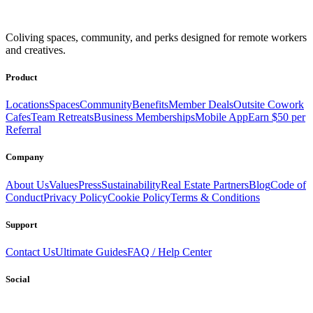
Get access to a global network of work-friendly coliving spaces
Coliving spaces, community, and perks designed for remote workers
equipped with everything you need to be comfortable and
and creatives.
productive.
Book a Stay
Become a Member
Product
Locations
Spaces
Community
Benefits
Member Deals
Outsite Cowork
Cafes
Team Retreats
Business Memberships
Mobile App
Earn $50 per
Referral
Company
About Us
Values
Press
Sustainability
Real Estate Partners
Blog
Code of
Conduct
Privacy Policy
Cookie Policy
Terms & Conditions
Support
Contact Us
Ultimate Guides
FAQ / Help Center
Social