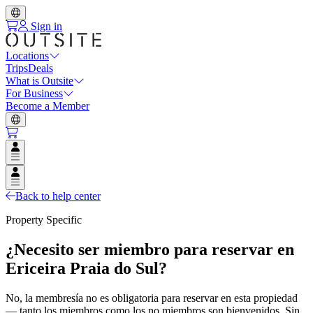
Sign in
Locations
Trips
Deals
What is Outsite
For Business
Become a Member
Open user menu
Open user menu
Back to help center
Property Specific
¿Necesito ser miembro para reservar en
Ericeira Praia do Sul?
No, la membresía no es obligatoria para reservar en esta propiedad
— tanto los miembros como los no miembros son bienvenidos. Sin